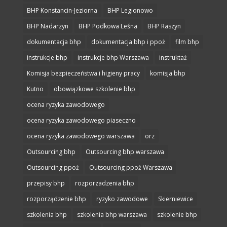
BHP Konstancin-Jeziorna
BHP Legionowo
BHP Nadarzyn
BHP Podkowa Leśna
BHP Raszyn
dokumentacja bhp
dokumentacja bhp i ppoż
film bhp
instrukcje bhp
instrukcje bhp Warszawa
instruktaż
Komisja bezpieczeństwa i higieny pracy
komisja bhp
Kutno
obowiązkowe szkolenie bhp
ocena ryzyka zawodowego
ocena ryzyka zawodowego piaseczno
ocena ryzyka zawodowego warszawa
orz
Outsourcing bhp
Outsourcing bhp warszawa
Outsourcing ppoż
Outsourcing ppoż Warszawa
przepisy bhp
rozporzadzenia bhp
rozporządzenie bhp
ryzyko zawodowe
Skierniewice
szkolenia bhp
szkolenia bhp warszawa
szkolenie bhp