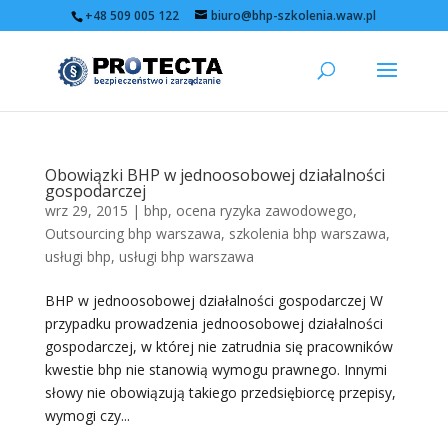
+48 509 005 122
biuro@bhp-szkolenia.waw.pl
Obowiązki BHP w jednoosobowej działalności
gospodarczej
wrz 29, 2015
|
bhp
,
ocena ryzyka zawodowego
,
Outsourcing bhp warszawa
,
szkolenia bhp warszawa
,
usługi bhp
,
usługi bhp warszawa
BHP w jednoosobowej działalności gospodarczej W
przypadku prowadzenia jednoosobowej działalności
gospodarczej, w której nie zatrudnia się pracowników
kwestie bhp nie stanowią wymogu prawnego. Innymi
słowy nie obowiązują takiego przedsiębiorcę przepisy,
wymogi czy...