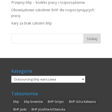
Przepisy bhp – kodeks pracy i rozporządzenia
Obowiązkowe szkolenie BHP dla rozpoczynających
pracę.
Kary za brak szkoleń bhp
Kategorie
Kategorie
Taksonomia
bhp
bhp brwinów
BHP Grójec
BHP Góra Kalwaria
BHP Janki
BHP Józefów k/Otwocka