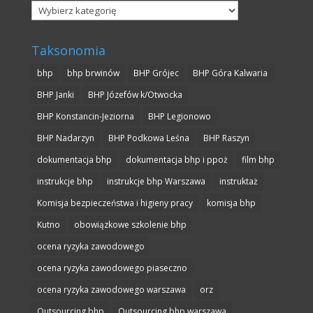
Kategorie
Taksonomia
bhp
bhp brwinów
BHP Grójec
BHP Góra Kalwaria
BHP Janki
BHP Józefów k/Otwocka
BHP Konstancin-Jeziorna
BHP Legionowo
BHP Nadarzyn
BHP Podkowa Leśna
BHP Raszyn
dokumentacja bhp
dokumentacja bhp i ppoż
film bhp
instrukcje bhp
instrukcje bhp Warszawa
instruktaż
Komisja bezpieczeństwa i higieny pracy
komisja bhp
Kutno
obowiązkowe szkolenie bhp
ocena ryzyka zawodowego
ocena ryzyka zawodowego piaseczno
ocena ryzyka zawodowego warszawa
orz
Outsourcing bhp
Outsourcing bhp warszawa