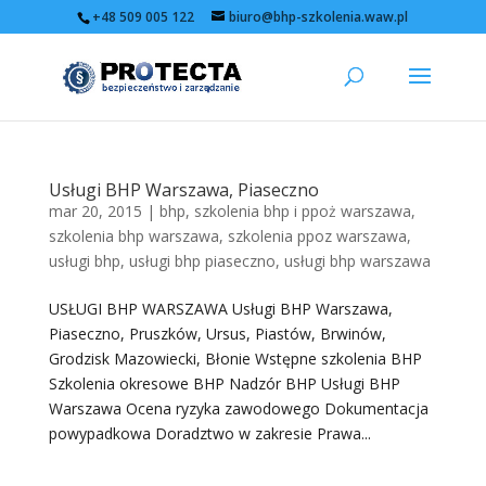
+48 509 005 122
biuro@bhp-szkolenia.waw.pl
Usługi BHP Warszawa, Piaseczno
mar 20, 2015
|
bhp
,
szkolenia bhp i ppoż warszawa
,
szkolenia bhp warszawa
,
szkolenia ppoz warszawa
,
usługi bhp
,
usługi bhp piaseczno
,
usługi bhp warszawa
USŁUGI BHP WARSZAWA Usługi BHP Warszawa,
Piaseczno, Pruszków, Ursus, Piastów, Brwinów,
Grodzisk Mazowiecki, Błonie Wstępne szkolenia BHP
Szkolenia okresowe BHP Nadzór BHP Usługi BHP
Warszawa Ocena ryzyka zawodowego Dokumentacja
powypadkowa Doradztwo w zakresie Prawa...