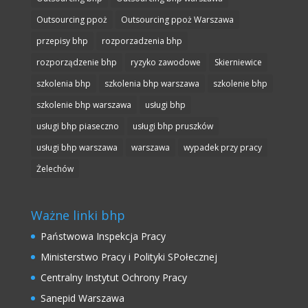
Outsourcing ppoż
Outsourcing ppoż Warszawa
przepisy bhp
rozporzadzenia bhp
rozporządzenie bhp
ryzyko zawodowe
Skierniewice
szkolenia bhp
szkolenia bhp warszawa
szkolenie bhp
szkolenie bhp warszawa
usługi bhp
usługi bhp piaseczno
usługi bhp pruszków
usługi bhp warszawa
warszawa
wypadek przy pracy
Żelechów
Ważne linki bhp
Państwowa Inspekcja Pracy
Ministerstwo Pracy i Polityki SPołecznej
Centralny Instytut Ochrony Pracy
Sanepid Warszawa