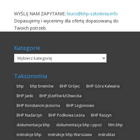
WYŚLIJ NAM ZAPYTANIE:
biuro@bhp-szkolenia.info
Dopasujemy i wycenimy dla ofertę dopasowaną do
Twoich potrzeb.
Kategorie
Kategorie
Taksonomia
bhp
bhp brwinów
BHP Grójec
BHP Góra Kalwaria
BHP Janki
BHP Józefów k/Otwocka
BHP Konstancin-Jeziorna
BHP Legionowo
BHP Nadarzyn
BHP Podkowa Leśna
BHP Raszyn
dokumentacja bhp
dokumentacja bhp i ppoż
film bhp
instrukcje bhp
instrukcje bhp Warszawa
instruktaż