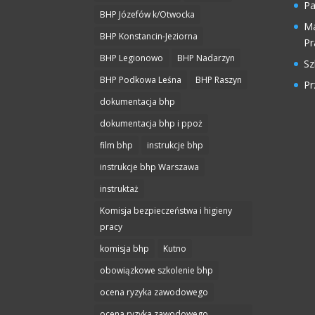
Pa
BHP Józefów k/Otwocka
Ma
BHP Konstancin-Jeziorna
Pr
BHP Legionowo
BHP Nadarzyn
Sz
BHP Podkowa Leśna
BHP Raszyn
Pr
dokumentacja bhp
dokumentacja bhp i ppoż
film bhp
instrukcje bhp
instrukcje bhp Warszawa
instruktaż
Komisja bezpieczeństwa i higieny
pracy
komisja bhp
Kutno
obowiązkowe szkolenie bhp
ocena ryzyka zawodowego
ocena ryzyka zawodowego