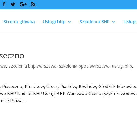
Strona główna
Usługi bhp
Szkolenia BHP
Usług
aseczno
awa
,
szkolenia bhp warszawa
,
szkolenia ppoz warszawa
,
usługi bhp
,
aseczno, Pruszków, Ursus, Piastów, Brwinów, Grodzisk Mazowieck
esowe BHP Nadzór BHP Usługi BHP Warszawa Ocena ryzyka zawodow
sie Prawa...