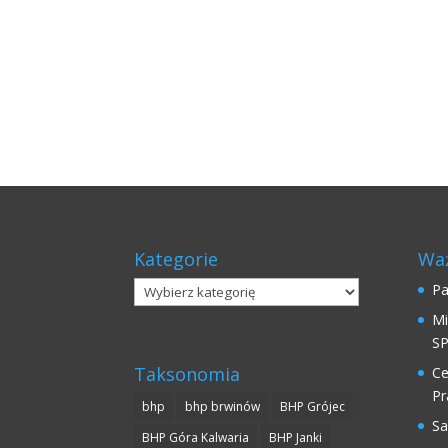
Kategorie
Waż
Kategorie
Pa
Mi
SP
Taksonomia
Ce
Pr
bhp
bhp brwinów
BHP Grójec
Sa
BHP Góra Kalwaria
BHP Janki