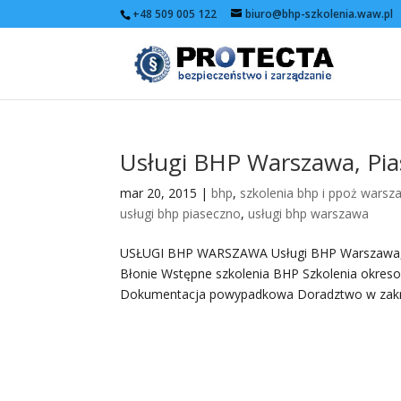
+48 509 005 122
biuro@bhp-szkolenia.waw.pl
Usługi BHP Warszawa, Pi
mar 20, 2015
|
bhp
,
szkolenia bhp i ppoż warsz
usługi bhp piaseczno
,
usługi bhp warszawa
USŁUGI BHP WARSZAWA Usługi BHP Warszawa, Pi
Błonie Wstępne szkolenia BHP Szkolenia okr
Dokumentacja powypadkowa Doradztwo w zakre