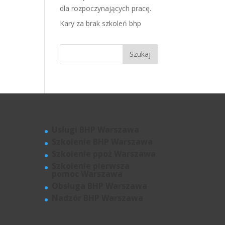
dla rozpoczynających pracę.
Kary za brak szkoleń bhp
Usługi BHP Warszawa
Szkolenie BHP Warszawa
Szkolenie ppoż Warszawa
Szkolenie pierwsza
pomoc Warszawa
Obsługa BHP Warszawa
Nadzór BHP Warszawa