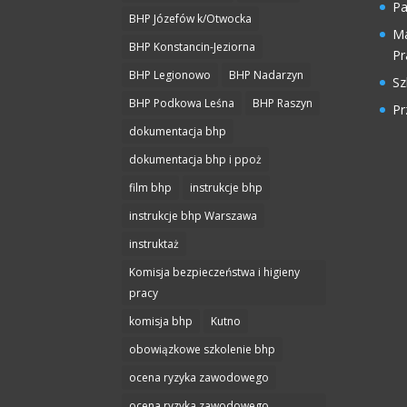
Pa
BHP Józefów k/Otwocka
Ma
BHP Konstancin-Jeziorna
Pr
BHP Legionowo
BHP Nadarzyn
Sz
BHP Podkowa Leśna
BHP Raszyn
Pr
dokumentacja bhp
dokumentacja bhp i ppoż
film bhp
instrukcje bhp
instrukcje bhp Warszawa
instruktaż
Komisja bezpieczeństwa i higieny
pracy
komisja bhp
Kutno
obowiązkowe szkolenie bhp
ocena ryzyka zawodowego
ocena ryzyka zawodowego