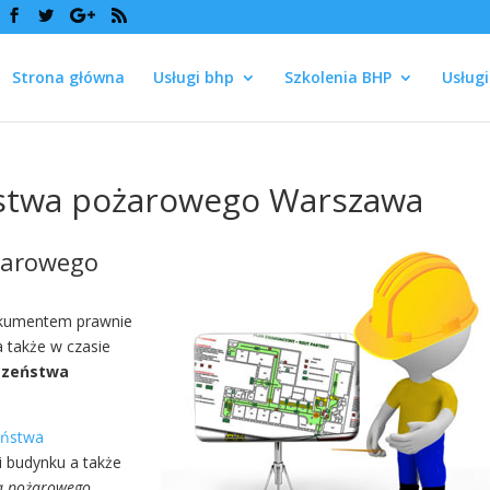
Strona główna
Usługi bhp
Szkolenia BHP
Usług
ństwa pożarowego Warszawa
ożarowego
dokumentem prawnie
 także w czasie
eczeństwa
eństwa
 budynku a także
wa pożarowego