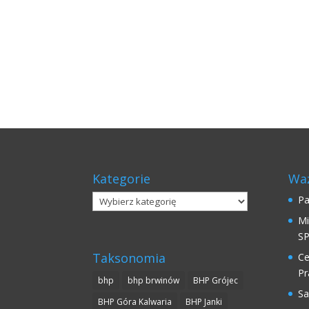
Kategorie
Waż
Kategorie
Pa
Mi
SP
Taksonomia
Ce
Pr
bhp
bhp brwinów
BHP Grójec
Sa
BHP Góra Kalwaria
BHP Janki