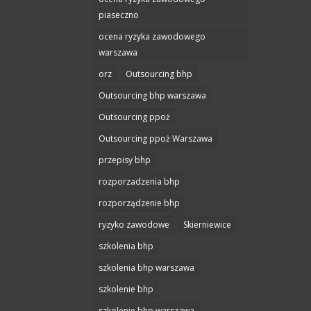
piaseczno
ocena ryzyka zawodowego
warszawa
orz
Outsourcing bhp
Outsourcing bhp warszawa
Outsourcing ppoż
Outsourcing ppoż Warszawa
przepisy bhp
rozporzadzenia bhp
rozporządzenie bhp
ryzyko zawodowe
Skierniewice
szkolenia bhp
szkolenia bhp warszawa
szkolenie bhp
szkolenie bhp warszawa