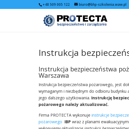
+48 509 005 122
biuro@bhp-szkolenia.waw.pl
Instrukcja bezpiecze
Instrukcja bezpieczeństwa p
Warszawa
Instrukcja bezpieczeństwa pożarowego, jest 
wymaganym i niezbędnym do odbioru budynku a
jego dalszego użytkowania.
Instrukcję bezpi
pożarowego należy aktualizować.
Firma PROTECTA wykonuje
instrukcje bezpiecz
pożarowego
IBP
wraz z planami ewakuacyjnymi
wykonujemy aktualizacje instrukcji bezpieczeńst