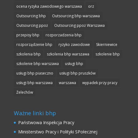
ocena ryzyka zawodowego warszawa
orz
Outsourcing bhp
Outsourcing bhp warszawa
Outsourcing ppoż
Outsourcing ppoż Warszawa
przepisy bhp
rozporzadzenia bhp
rozporządzenie bhp
ryzyko zawodowe
Skierniewice
szkolenia bhp
szkolenia bhp warszawa
szkolenie bhp
szkolenie bhp warszawa
usługi bhp
usługi bhp piaseczno
usługi bhp pruszków
usługi bhp warszawa
warszawa
wypadek przy pracy
Żelechów
Ważne linki bhp
Państwowa Inspekcja Pracy
Ministerstwo Pracy i Polityki SPołecznej