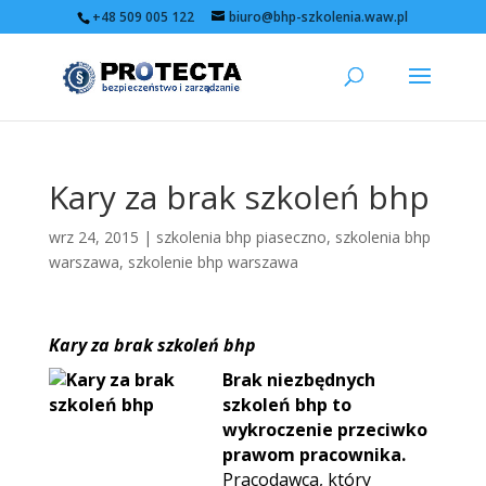
+48 509 005 122
biuro@bhp-szkolenia.waw.pl
Kary za brak szkoleń bhp
wrz 24, 2015
|
szkolenia bhp piaseczno
,
szkolenia bhp
warszawa
,
szkolenie bhp warszawa
Kary za brak szkoleń bhp
Brak niezbędnych
szkoleń bhp to
wykroczenie przeciwko
prawom pracownika.
Pracodawca, który