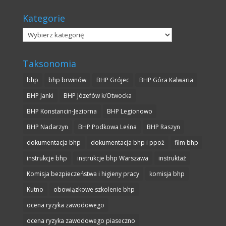
Kategorie
Kategorie
Taksonomia
bhp
bhp brwinów
BHP Grójec
BHP Góra Kalwaria
BHP Janki
BHP Józefów k/Otwocka
BHP Konstancin-Jeziorna
BHP Legionowo
BHP Nadarzyn
BHP Podkowa Leśna
BHP Raszyn
dokumentacja bhp
dokumentacja bhp i ppoż
film bhp
instrukcje bhp
instrukcje bhp Warszawa
instruktaż
Komisja bezpieczeństwa i higieny pracy
komisja bhp
Kutno
obowiązkowe szkolenie bhp
ocena ryzyka zawodowego
ocena ryzyka zawodowego piaseczno