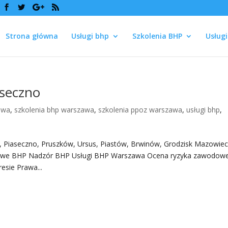
Strona główna
Usługi bhp
Szkolenia BHP
Usług
aseczno
awa
,
szkolenia bhp warszawa
,
szkolenia ppoz warszawa
,
usługi bhp
,
aseczno, Pruszków, Ursus, Piastów, Brwinów, Grodzisk Mazowieck
esowe BHP Nadzór BHP Usługi BHP Warszawa Ocena ryzyka zawodow
sie Prawa...