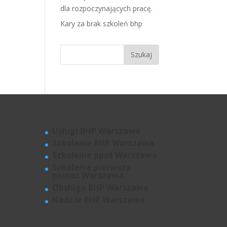
dla rozpoczynających pracę.
Kary za brak szkoleń bhp
Usługi BHP Warszawa
Szkolenie BHP Warszawa
Szkolenie ppoż Warszawa
Szkolenie pierwsza
pomoc Warszawa
Obsługa BHP Warszawa
Nadzór BHP Warszawa