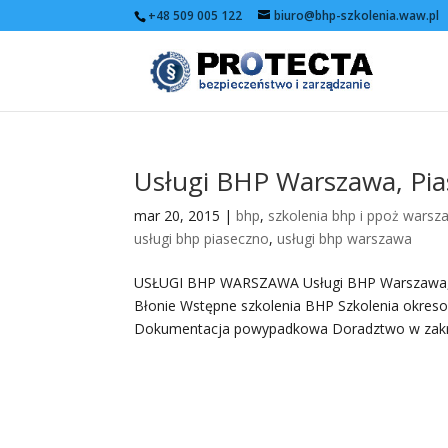
+48 509 005 122
biuro@bhp-szkolenia.waw.pl
Usługi BHP Warszawa, Pi
mar 20, 2015
|
bhp
,
szkolenia bhp i ppoż warsz
usługi bhp piaseczno
,
usługi bhp warszawa
USŁUGI BHP WARSZAWA Usługi BHP Warszawa, Pi
Błonie Wstępne szkolenia BHP Szkolenia okr
Dokumentacja powypadkowa Doradztwo w zakre