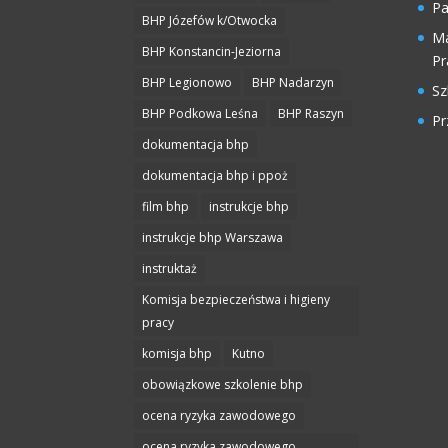
Pa
BHP Józefów k/Otwocka
Ma
BHP Konstancin-Jeziorna
Pr
BHP Legionowo
BHP Nadarzyn
Sz
BHP Podkowa Leśna
BHP Raszyn
Pr
dokumentacja bhp
dokumentacja bhp i ppoż
film bhp
instrukcje bhp
instrukcje bhp Warszawa
instruktaż
Komisja bezpieczeństwa i higieny
pracy
komisja bhp
Kutno
obowiązkowe szkolenie bhp
ocena ryzyka zawodowego
ocena ryzyka zawodowego