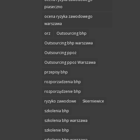
piaseczno
ocena ryzyka zawodowego
warszawa
orz
Outsourcing bhp
Outsourcing bhp warszawa
Outsourcing ppoż
Outsourcing ppoż Warszawa
przepisy bhp
rozporzadzenia bhp
rozporządzenie bhp
ryzyko zawodowe
Skierniewice
szkolenia bhp
szkolenia bhp warszawa
szkolenie bhp
szkolenie bhp warszawa