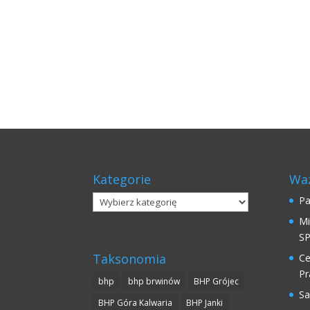
Kategorie
Waż
Kategorie
Pa
Mi
SP
Taksonomia
Ce
Pr
bhp
bhp brwinów
BHP Grójec
Sa
BHP Góra Kalwaria
BHP Janki