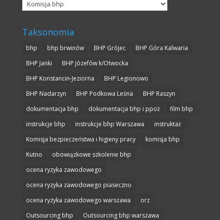
Kategorie
Taksonomia
bhp
bhp brwinów
BHP Grójec
BHP Góra Kalwaria
BHP Janki
BHP Józefów k/Otwocka
BHP Konstancin-Jeziorna
BHP Legionowo
BHP Nadarzyn
BHP Podkowa Leśna
BHP Raszyn
dokumentacja bhp
dokumentacja bhp i ppoż
film bhp
instrukcje bhp
instrukcje bhp Warszawa
instruktaż
Komisja bezpieczeństwa i higieny pracy
komisja bhp
Kutno
obowiązkowe szkolenie bhp
ocena ryzyka zawodowego
ocena ryzyka zawodowego piaseczno
ocena ryzyka zawodowego warszawa
orz
Outsourcing bhp
Outsourcing bhp warszawa