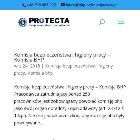
+48 509 005 122
biuro@bhp-szkolenia.waw.pl
Komisja bezpieczeństwa i higieny pracy –
Komisja BHP
wrz 24, 2015
|
Komisja bezpieczeństwa i higieny
pracy
,
Komisja bhp
Komisja bezpieczeństwa i higieny pracy – Komisja BHP
Pracodawca zatrudniający ponad 250
pracowników jest zobowiązany powołać komisję bhp
jako swój organ doradczy i opiniodawczy (art. 23712 §
1 k.p.). Nie ma jednak przeszkód, aby komisje bhp były
powoływane...