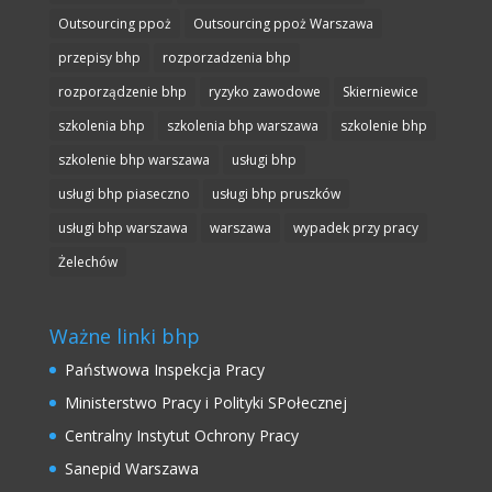
Outsourcing ppoż
Outsourcing ppoż Warszawa
przepisy bhp
rozporzadzenia bhp
rozporządzenie bhp
ryzyko zawodowe
Skierniewice
szkolenia bhp
szkolenia bhp warszawa
szkolenie bhp
szkolenie bhp warszawa
usługi bhp
usługi bhp piaseczno
usługi bhp pruszków
usługi bhp warszawa
warszawa
wypadek przy pracy
Żelechów
Ważne linki bhp
Państwowa Inspekcja Pracy
Ministerstwo Pracy i Polityki SPołecznej
Centralny Instytut Ochrony Pracy
Sanepid Warszawa