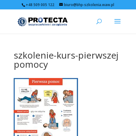
+48 509 005 122
biuro@bhp-szkolenia.waw.pl
szkolenie-kurs-pierwszej
pomocy