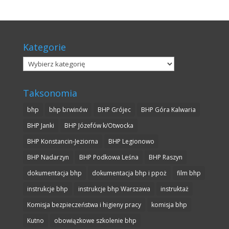
Kategorie
Kategorie
Taksonomia
bhp
bhp brwinów
BHP Grójec
BHP Góra Kalwaria
BHP Janki
BHP Józefów k/Otwocka
BHP Konstancin-Jeziorna
BHP Legionowo
BHP Nadarzyn
BHP Podkowa Leśna
BHP Raszyn
dokumentacja bhp
dokumentacja bhp i ppoż
film bhp
instrukcje bhp
instrukcje bhp Warszawa
instruktaż
Komisja bezpieczeństwa i higieny pracy
komisja bhp
Kutno
obowiązkowe szkolenie bhp