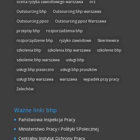
ocena ryzyka zawodowego warszawa
orz
Outsourcing bhp
Outsourcing bhp warszawa
Outsourcing ppoż
Outsourcing ppoż Warszawa
przepisy bhp
rozporzadzenia bhp
rozporządzenie bhp
ryzyko zawodowe
Skierniewice
szkolenia bhp
szkolenia bhp warszawa
szkolenie bhp
szkolenie bhp warszawa
usługi bhp
usługi bhp piaseczno
usługi bhp pruszków
usługi bhp warszawa
warszawa
wypadek przy pracy
Żelechów
Ważne linki bhp
Państwowa Inspekcja Pracy
Ministerstwo Pracy i Polityki SPołecznej
Centralny Instytut Ochrony Pracy