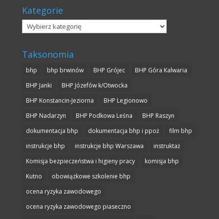
Kategorie
Kategorie
Taksonomia
bhp
bhp brwinów
BHP Grójec
BHP Góra Kalwaria
BHP Janki
BHP Józefów k/Otwocka
BHP Konstancin-Jeziorna
BHP Legionowo
BHP Nadarzyn
BHP Podkowa Leśna
BHP Raszyn
dokumentacja bhp
dokumentacja bhp i ppoż
film bhp
instrukcje bhp
instrukcje bhp Warszawa
instruktaż
Komisja bezpieczeństwa i higieny pracy
komisja bhp
Kutno
obowiązkowe szkolenie bhp
ocena ryzyka zawodowego
ocena ryzyka zawodowego piaseczno