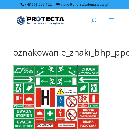
+48 509 005 122
biuro@bhp-szkolenia.waw.pl
oznakowanie_znaki_bhp_pp