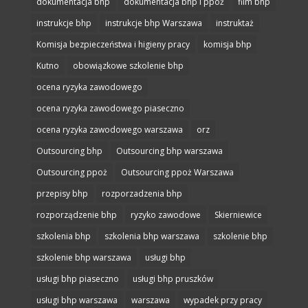
dokumentacja bhp
dokumentacja bhp i ppoż
film bhp
instrukcje bhp
instrukcje bhp Warszawa
instruktaż
Komisja bezpieczeństwa i higieny pracy
komisja bhp
Kutno
obowiązkowe szkolenie bhp
ocena ryzyka zawodowego
ocena ryzyka zawodowego piaseczno
ocena ryzyka zawodowego warszawa
orz
Outsourcing bhp
Outsourcing bhp warszawa
Outsourcing ppoż
Outsourcing ppoż Warszawa
przepisy bhp
rozporzadzenia bhp
rozporządzenie bhp
ryzyko zawodowe
Skierniewice
szkolenia bhp
szkolenia bhp warszawa
szkolenie bhp
szkolenie bhp warszawa
usługi bhp
usługi bhp piaseczno
usługi bhp pruszków
usługi bhp warszawa
warszawa
wypadek przy pracy