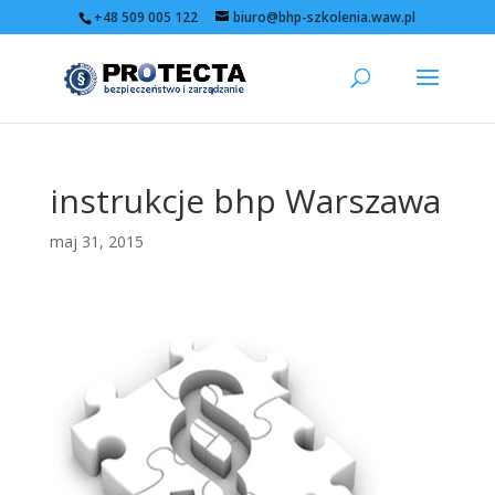
+48 509 005 122
biuro@bhp-szkolenia.waw.pl
instrukcje bhp Warszawa
maj 31, 2015