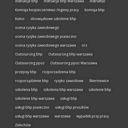
instrukcje bhp
instrukcje bhp Warszawa
instruktaż
Komisja bezpieczeństwa i higieny pracy
komisja bhp
Kutno
obowiązkowe szkolenie bhp
ocena ryzyka zawodowego
ocena ryzyka zawodowego piaseczno
ocena ryzyka zawodowego warszawa
orz
Outsourcing bhp
Outsourcing bhp warszawa
Outsourcing ppoż
Outsourcing ppoż Warszawa
przepisy bhp
rozporzadzenia bhp
rozporządzenie bhp
ryzyko zawodowe
Skierniewice
szkolenia bhp
szkolenia bhp warszawa
szkolenie bhp
szkolenie bhp warszawa
usługi bhp
usługi bhp piaseczno
usługi bhp pruszków
usługi bhp warszawa
warszawa
wypadek przy pracy
Żelechów