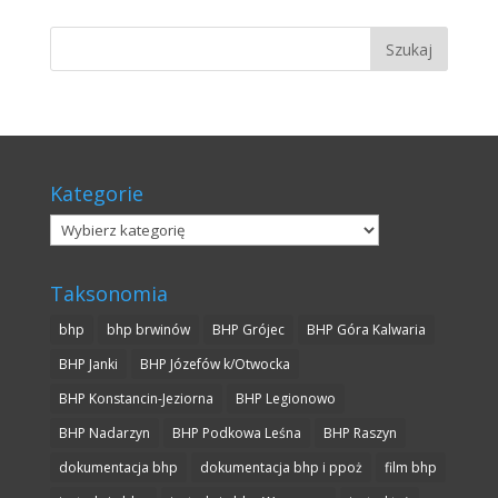
Kategorie
Kategorie
Taksonomia
bhp
bhp brwinów
BHP Grójec
BHP Góra Kalwaria
BHP Janki
BHP Józefów k/Otwocka
BHP Konstancin-Jeziorna
BHP Legionowo
BHP Nadarzyn
BHP Podkowa Leśna
BHP Raszyn
dokumentacja bhp
dokumentacja bhp i ppoż
film bhp